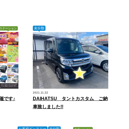
未分類
ステーション
2021.11.22
催です♪
DAIHATSU タントカスタム ご納
車致しました!!
お客様ギャラリー
未分類