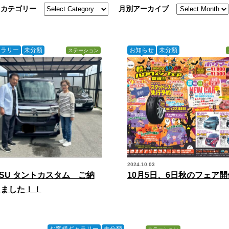
カテゴリー
月別アーカイブ
ャラリー
未分類
お知らせ
未分類
ステーション
2024.10.03
ATSU タントカスタム ご納
10月5日、6日秋のフェア開
しました！！
お客様ギャラリー
未分類