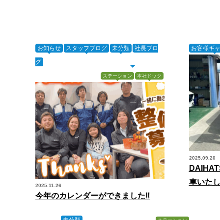
お知らせ
スタッフブログ
未分類
社長ブロ
お客様ギ
グ
ステーション
本社ドック
2025.09.20
DAIH
車いた
2025.11.26
今年のカレンダーができました‼️
未分類