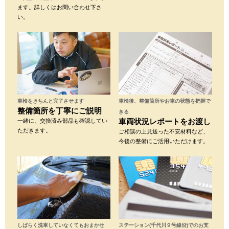
ます。詳しくはお問い合わせ下さ
い。
車検をきちんと完了させます
車検後、整備箇所やお車の状態を把握で
整備箇所を丁寧にご説明
きる
車両状況レポートをお渡し
一緒に、交換済み部品も確認してい
ただきます。
ご相談の上見送った不安材料など、
今後の整備にご活用いただけます。
しばらく洗車していなくてもおまかせ
ステーション(千代川９号線沿)でのお支