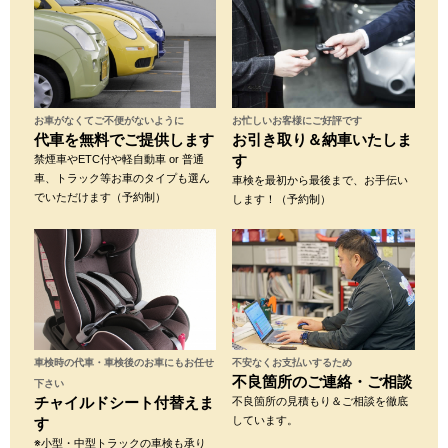
お忙しいお客様にご好評です
お車がなくてご不便がないように
お引き取り＆納車いたしま
代車を無料でご提供します
す
禁煙車やETC付や軽自動車 or 普通
車、トラック等お車のタイプも選ん
車検を最初から最後まで、お手伝い
でいただけます（予約制）
します！（予約制）
不安なくお支払いするため
車検時の代車・車検後のお車にもお任せ
不良箇所のご連絡・ご相談
下さい
チャイルドシート付替えま
不良箇所の見積もり＆ご相談を徹底
しています。
す
※小型・中型トラックの車検も承り