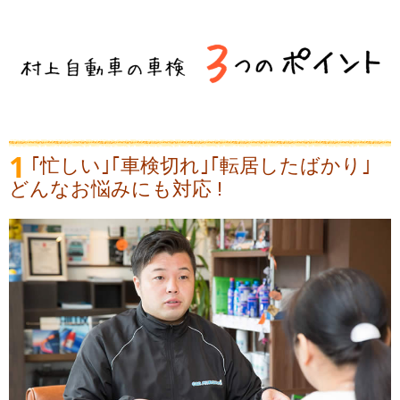
1
｢忙しい｣｢車検切れ｣｢転居したばかり｣
どんなお悩みにも対応 !