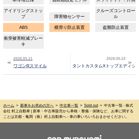
アイドリングストッ
クルーズコントロー
プ
障害物センサー
ル
ABS
横滑り防止装置
盗難防止装置
衝突被害軽減ブレー
キ
2026.05.21
2026.05.22
ワゴンRスマイル
タントカスタムXトップエディショ
ホーム
>
新車をお求めの方へ
>
中古車一覧
>
Sold out
>
中古車一覧 - 株式
会社 村上自動車 | 新車・中古車販売から車検・整備・保険など、お車に関する
ことは京都・亀岡（株）村上自動車へ - 車の事いろいろおまかせください。