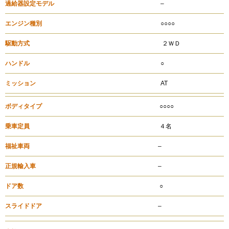
過給器設定モデル
–
エンジン種別
○○○○
駆動方式
２ＷＤ
ハンドル
○
ミッション
AT
ボディタイプ
○○○○
乗車定員
４名
福祉車両
–
正規輸入車
–
ドア数
○
スライドドア
–