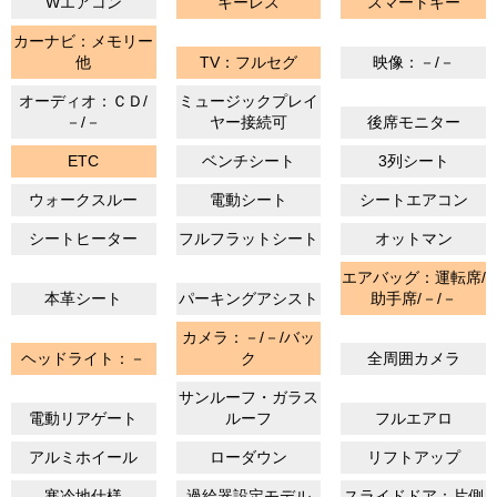
Wエアコン
キーレス
スマートキー
カーナビ：メモリー
他
TV：フルセグ
映像：－/－
オーディオ：ＣＤ/
ミュージックプレイ
－/－
ヤー接続可
後席モニター
ETC
ベンチシート
3列シート
ウォークスルー
電動シート
シートエアコン
シートヒーター
フルフラットシート
オットマン
エアバッグ：運転席/
本革シート
パーキングアシスト
助手席/－/－
カメラ：－/－/バッ
ヘッドライト：－
ク
全周囲カメラ
サンルーフ・ガラス
電動リアゲート
ルーフ
フルエアロ
アルミホイール
ローダウン
リフトアップ
寒冷地仕様
過給器設定モデル
スライドドア：片側