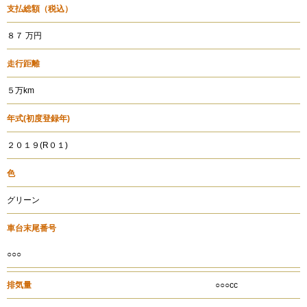
支払総額
（税込）
８７ 万円
走行距離
５万km
年式
(初度登録年)
２０１９(R０１)
色
グリーン
車台末尾番号
○○○
排気量
○○○cc