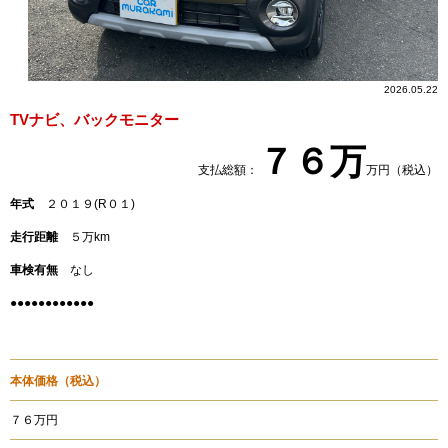
2026.05.22
TVナビ、バックモニター
７６万
支払総額：
万円（税込）
年式
２０１９(R０１)
走行距離
５万km
車検有無
なし
●●●●●●●●●●●●
本体価格
（税込）
７６万円