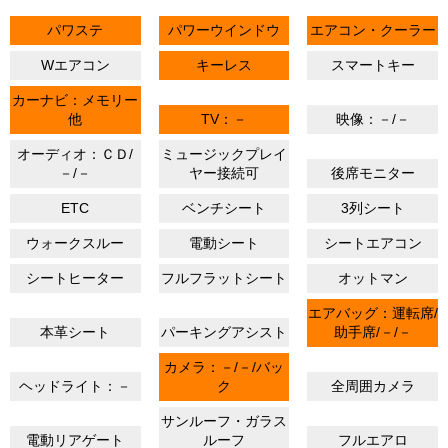
パワステ
パワーウインドウ
エアコン・クーラー
Wエアコン
キーレス
スマートキー
カーナビ：メモリー
他
TV：－
映像：－/－
オーディオ：ＣＤ/
ミュージックプレイ
－/－
ヤー接続可
後席モニター
ETC
ベンチシート
3列シート
ウォークスルー
電動シート
シートエアコン
シートヒーター
フルフラットシート
オットマン
エアバッグ：運転席/
本革シート
パーキングアシスト
助手席/－/－
カメラ：－/－/バッ
ヘッドライト：－
ク
全周囲カメラ
サンルーフ・ガラス
電動リアゲート
ルーフ
フルエアロ