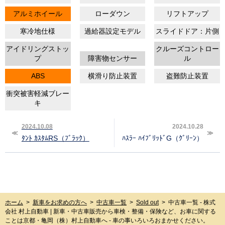
アルミホイール
ローダウン
リフトアップ
寒冷地仕様
過給器設定モデル
スライドドア：片側
アイドリングストッ
クルーズコントロー
プ
障害物センサー
ル
ABS
横滑り防止装置
盗難防止装置
衝突被害軽減ブレー
キ
2024.10.08
2024.10.28
ﾀﾝﾄ ｶｽﾀﾑRS（ﾌﾞﾗｯｸ）
ﾊｽﾗｰ ﾊｲﾌﾞﾘｯﾄﾞG（ｸﾞﾘｰﾝ）
ホーム
>
新車をお求めの方へ
>
中古車一覧
>
Sold out
>
中古車一覧 - 株式
会社 村上自動車 | 新車・中古車販売から車検・整備・保険など、お車に関する
ことは京都・亀岡（株）村上自動車へ - 車の事いろいろおまかせください。