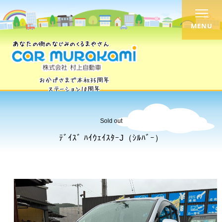
MENU
Sold out
ﾃﾞｲｽﾞ ﾊｲｳｪｲｽﾀｰJ（ｼﾙﾊﾞｰ）