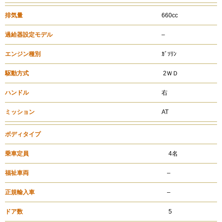
排気量
660cc
過給器設定モデル
–
エンジン種別
ｶﾞｿﾘﾝ
駆動方式
2ＷＤ
ハンドル
右
ミッション
AT
ボディタイプ
乗車定員
4名
福祉車両
–
正規輸入車
–
ドア数
5