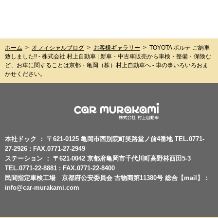
ホーム
>
オフィシャルブログ
>
お客様ギャラリー
>
TOYOTA ポルテ ご納車
致しました‼︎ - 株式会社 村上自動車 | 新車・中古車販売から車検・整備・保険な
ど、お車に関することは京都・亀岡（株）村上自動車へ - 車の事いろいろおま
かせください。
本社ドック ： 〒621-0125 亀岡市西別院町笑路堂ノ前4番地 TEL.0771-
27-2926 : FAX.0771-27-2949
ステーション ： 〒621-0042 京都府亀岡市千代川町高野林西田5-3
TEL.0771-22-8881 : FAX.0771-22-8400
民間指定車検工場 京都府公安委員会 古物商第11380号 総合【mail】：
info@car-murakami.com