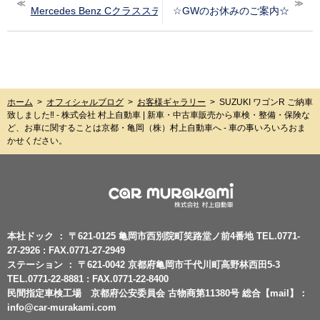
Mercedes Benz Cクラスステーションワゴン ご納車致しました‼︎
☆GWのお休みのご案内☆
ホーム
>
オフィシャルブログ
>
お客様ギャラリー
>
SUZUKI ワゴンR ご納車
致しました‼︎ - 株式会社 村上自動車 | 新車・中古車販売から車検・整備・保険な
ど、お車に関することは京都・亀岡（株）村上自動車へ - 車の事いろいろおま
かせください。
本社ドック ： 〒621-0125 亀岡市西別院町笑路堂ノ前4番地 TEL.0771-
27-2926 : FAX.0771-27-2949
ステーション ： 〒621-0042 京都府亀岡市千代川町高野林西田5-3
TEL.0771-22-8881 : FAX.0771-22-8400
民間指定車検工場 京都府公安委員会 古物商第11380号 総合【mail】：
info@car-murakami.com