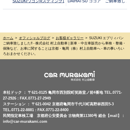
SUZUKIワゴンRスティングレーご納車致しました‼︎
DAIHATSU ココア ご納車致しま
ホーム
>
オフィシャルブログ
>
お客様ギャラリー
>
SUZUKI エブリィバン
ご納車致しました‼︎ - 株式会社 村上自動車 | 新車・中古車販売から車検・整備・
保険など、お車に関することは京都・亀岡（株）村上自動車へ - 車の事いろい
ろおまかせください。
本社ドック ： 〒621-0125 亀岡市西別院町笑路堂ノ前4番地 TEL.0771-
27-2926 : FAX.0771-27-2949
ステーション ： 〒621-0042 京都府亀岡市千代川町高野林西田5-3
TEL.0771-22-8881 : FAX.0771-22-8400
民間指定車検工場 京都府公安委員会 古物商第11380号 総合【mail】：
info@car-murakami.com