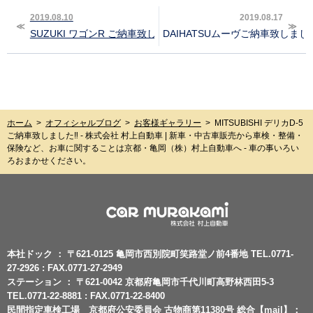
2019.08.10
2019.08.17
SUZUKI ワゴンR ご納車致しました‼︎
DAIHATSUムーヴご納車致しました
ホーム
>
オフィシャルブログ
>
お客様ギャラリー
>
MITSUBISHI デリカD-5
ご納車致しました‼︎ - 株式会社 村上自動車 | 新車・中古車販売から車検・整備・
保険など、お車に関することは京都・亀岡（株）村上自動車へ - 車の事いろい
ろおまかせください。
本社ドック ： 〒621-0125 亀岡市西別院町笑路堂ノ前4番地 TEL.0771-
27-2926 : FAX.0771-27-2949
ステーション ： 〒621-0042 京都府亀岡市千代川町高野林西田5-3
TEL.0771-22-8881 : FAX.0771-22-8400
民間指定車検工場 京都府公安委員会 古物商第11380号 総合【mail】：