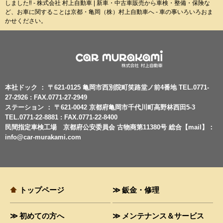
しました‼︎ - 株式会社 村上自動車 | 新車・中古車販売から車検・整備・保険な
ど、お車に関することは京都・亀岡（株）村上自動車へ - 車の事いろいろおま
かせください。
本社ドック ： 〒621-0125 亀岡市西別院町笑路堂ノ前4番地 TEL.0771-
27-2926 : FAX.0771-27-2949
ステーション ： 〒621-0042 京都府亀岡市千代川町高野林西田5-3
TEL.0771-22-8881 : FAX.0771-22-8400
民間指定車検工場 京都府公安委員会 古物商第11380号 総合【mail】：
info@car-murakami.com
トップページ
鈑金・修理
初めての方へ
メンテナンス＆サービス