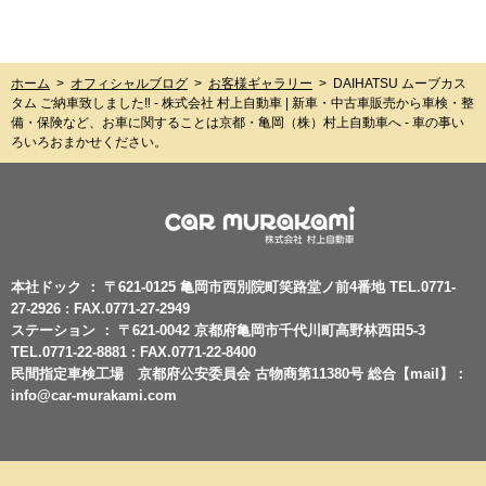
ホーム
>
オフィシャルブログ
>
お客様ギャラリー
>
DAIHATSU ムーブカス
タム ご納車致しました‼︎ - 株式会社 村上自動車 | 新車・中古車販売から車検・整
備・保険など、お車に関することは京都・亀岡（株）村上自動車へ - 車の事い
ろいろおまかせください。
本社ドック ： 〒621-0125 亀岡市西別院町笑路堂ノ前4番地 TEL.0771-
27-2926 : FAX.0771-27-2949
ステーション ： 〒621-0042 京都府亀岡市千代川町高野林西田5-3
TEL.0771-22-8881 : FAX.0771-22-8400
民間指定車検工場 京都府公安委員会 古物商第11380号 総合【mail】：
info@car-murakami.com