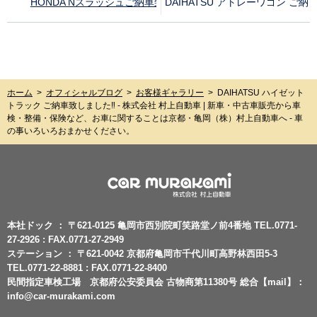
HONDA Nスラッシュご納車致しました‼︎
DAIHATSU アトレーワゴン ご納
ホーム
>
オフィシャルブログ
>
お客様ギャラリー
>
DAIHATSU ハイゼット
トラック ご納車致しました‼︎ - 株式会社 村上自動車 | 新車・中古車販売から車
検・整備・保険など、お車に関することは京都・亀岡（株）村上自動車へ - 車
の事いろいろおまかせください。
本社ドック ： 〒621-0125 亀岡市西別院町笑路堂ノ前4番地 TEL.0771-
27-2926 : FAX.0771-27-2949
ステーション ： 〒621-0042 京都府亀岡市千代川町高野林西田5-3
TEL.0771-22-8881 : FAX.0771-22-8400
民間指定車検工場 京都府公安委員会 古物商第11380号 総合【mail】：
info@car-murakami.com