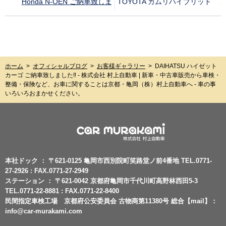
Honda N-OEN ご納車致しました‼︎
TOYOTA カムリハイブリッド ご
ホーム
>
オフィシャルブログ
>
お客様ギャラリー
>
DAIHATSU ハイゼット
カーゴ ご納車致しました‼︎ - 株式会社 村上自動車 | 新車・中古車販売から車検・
整備・保険など、お車に関することは京都・亀岡（株）村上自動車へ - 車の事
いろいろおまかせください。
本社ドック ： 〒621-0125 亀岡市西別院町笑路堂ノ前4番地 TEL.0771-
27-2926 : FAX.0771-27-2949
ステーション ： 〒621-0042 京都府亀岡市千代川町高野林西田5-3
TEL.0771-22-8881 : FAX.0771-22-8400
民間指定車検工場 京都府公安委員会 古物商第11380号 総合【mail】：
info@car-murakami.com