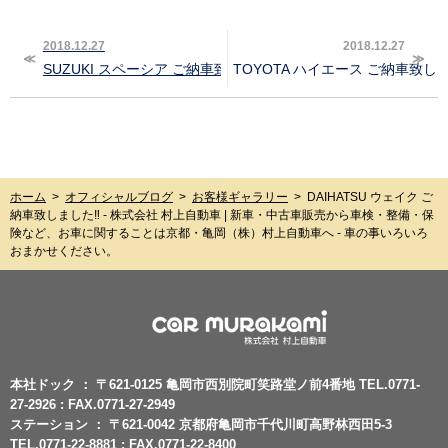
2018.12.27
2018.12.27
SUZUKI スペーシア ご納車致しました‼︎
TOYOTA ハイエース ご納車致しま
ホーム
>
オフィシャルブログ
>
お客様ギャラリー
>
DAIHATSU ウェイク ご
納車致しました‼︎ - 株式会社 村上自動車 | 新車・中古車販売から車検・整備・保
険など、お車に関することは京都・亀岡（株）村上自動車へ - 車の事いろいろ
おまかせください。
本社ドック ： 〒621-0125 亀岡市西別院町笑路堂ノ前4番地 TEL.0771-
27-2926 : FAX.0771-27-2949
ステーション ： 〒621-0042 京都府亀岡市千代川町高野林西田5-3
TEL.0771-22-8881 : FAX.0771-22-8400