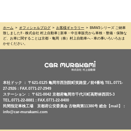
ホーム
>
オフィシャルブログ
>
お客様ギャラリー
>
BMW3シリーズ ご納車
致しました‼︎ - 株式会社 村上自動車 | 新車・中古車販売から車検・整備・保険な
ど、お車に関することは京都・亀岡（株）村上自動車へ - 車の事いろいろおま
かせください。
本社ドック ： 〒621-0125 亀岡市西別院町笑路堂ノ前4番地 TEL.0771-
27-2926 : FAX.0771-27-2949
ステーション ： 〒621-0042 京都府亀岡市千代川町高野林西田5-3
TEL.0771-22-8881 : FAX.0771-22-8400
民間指定車検工場 京都府公安委員会 古物商第11380号 総合【mail】：
info@car-murakami.com