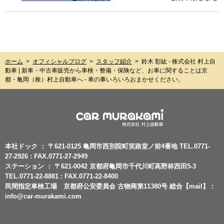
ホーム
>
オフィシャルブログ
>
スタッフ紹介
>
鈴木 彰紘 - 株式会社 村上自
動車 | 新車・中古車販売から車検・整備・保険など、お車に関することは京
都・亀岡（株）村上自動車へ - 車の事いろいろおまかせください。
本社ドック ： 〒621-0125 亀岡市西別院町笑路堂ノ前4番地 TEL.0771-
27-2926 : FAX.0771-27-2949
ステーション ： 〒621-0042 京都府亀岡市千代川町高野林西田5-3
TEL.0771-22-8881 : FAX.0771-22-8400
民間指定車検工場 京都府公安委員会 古物商第11380号 総合【mail】：
info@car-murakami.com