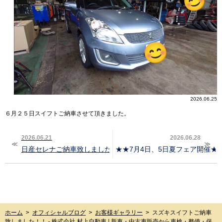
2026.06.25
６月２５日スイフトご納車させて頂きました。
2026.06.21
2026.06.28
日産セレナご納車致しました！！
★★7月4日、5日夏フェア開催★
ホーム
>
オフィシャルブログ
>
お客様ギャラリー
>
スズキスイフトご納車
致しました！！ - 株式会社 村上自動車 | 新車・中古車販売から車検・整備・保