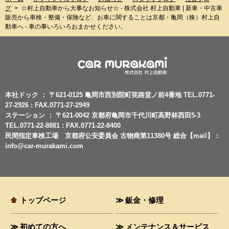
グ
>
☆村上自動車から大事なお知らせ☆ - 株式会社 村上自動車 | 新車・中古車
販売から車検・整備・保険など、お車に関することは京都・亀岡（株）村上自
動車へ - 車の事いろいろおまかせください。
本社ドック ： 〒621-0125 亀岡市西別院町笑路堂ノ前4番地 TEL.0771-
27-2926 : FAX.0771-27-2949
ステーション ： 〒621-0042 京都府亀岡市千代川町高野林西田5-3
TEL.0771-22-8881 : FAX.0771-22-8400
民間指定車検工場 京都府公安委員会 古物商第11380号 総合【mail】：
info@car-murakami.com
トップページ
鈑金・修理
初めての方へ
メンテナンス＆サービス