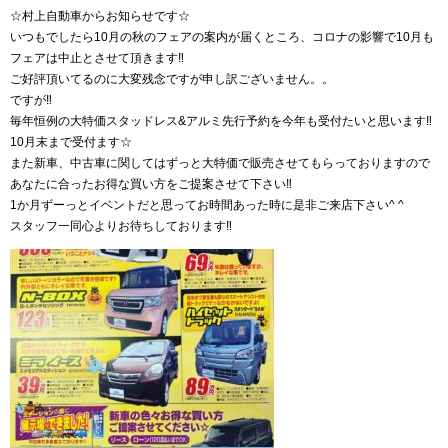
☆村上自動車からお知らせです☆
いつもでしたら10月の秋のフェアの案内が届くところ、コロナの影響で10月も
フェアは中止とさせて頂きます‼︎
ご好評頂いてるのに大変残念ですが申し訳ございません。。
ですが‼︎
毎年恒例の大特価スタッドレス&アルミ先行予約を今年も受付たいと思います‼︎
10月末まで受付ます☆
また新車、中古車に関してはずっと大特価で販売させてもらっておりますので
あなたに合ったお得な買い方をご提案させて下さい‼︎
1か月ずーっとイベントだと思ってお時間あった時に是非ご来店下さい^ ^
スタッフ一同心よりお待ちしております‼︎